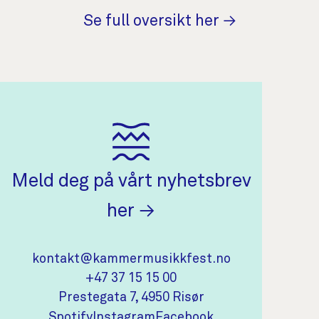
Se full oversikt her →
Meld deg på vårt nyhetsbrev
(åpnes i ny fane)
her
Kontaktinformasjon
kontakt@kammermusikkfest.no
+47 37 15 15 00
(åpnes i ny fane)
Prestegata 7, 4950 Risør
(åpnes i ny fane)
(åpnes i ny fane)
(åpnes i ny fane)
Spotify
Instagram
Facebook