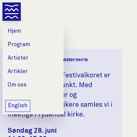
Hjem
Program
Artister
Festivalkoret: Nelsonmessen
Artikler
Joseph Haydn og Festivalkoret er
årets kor-høydepunkt. Med
Om oss
strålende amatører og
profesjonelle musikere samles vi i
English
mektige Frydendal kirke.
Dato
Tid
Sted
Søndag 28. juni