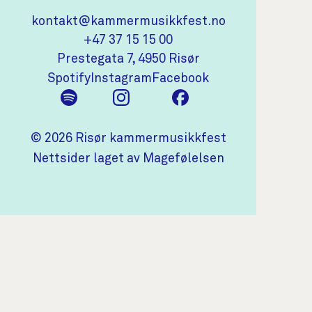
Kontaktinformasjon
kontakt@kammermusikkfest.no
+47 37 15 15 00
(åpnes i ny fane)
Prestegata 7, 4950 Risør
(åpnes i ny fane)
(åpnes i ny fane)
(åpnes i ny fane)
Spotify
Instagram
Facebook
© 2026 Risør kammermusikkfest
(åpnes i ny fan
Nettsider laget av Magefølelsen