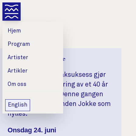
Hjem
Program
Artister
POING speller Jokke
Artikler
Etter fjorårets braksuksess gjør
POING enda en feiring av et 40 år
Om oss
gammelt album. Denne gangen
blir det rockelegenden Jokke som
English
hylles.
Dato
Tid
Sted
Onsdag 24. juni