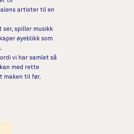
r til
lens artister til en
 ser, spiller musikk
skaper øyeblikk som
.
ordi vi har samlet så
 kan med rette
 maken til før.