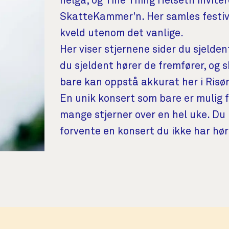
helga, og Tine Thing Helseth invitere
SkatteKammer'n. Her samles festiva
kveld utenom det vanlige.
Her viser stjernene sider du sjeldent
du sjeldent hører de fremfører, og 
bare kan oppstå akkurat her i Risør
En unik konsert som bare er mulig f
mange stjerner over en hel uke. Du
forvente en konsert du ikke har hørt