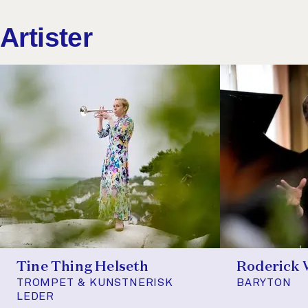
Artister
Tine Thing Helseth
Roderick 
TROMPET & KUNSTNERISK
BARYTON
LEDER