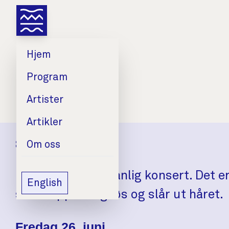
Hjem
Program
Artister
Artikler
SkatteKammer'n
Om oss
Dette er ikke en vanlig konsert. Det
English
som slipper seg løs og slår ut håret.
Dato
Tid
Sted
Fredag 26. juni