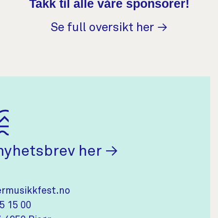
Takk til alle våre sponsorer!
Se full oversikt her →
(åpnes i ny fane
nyhetsbrev her
nformasjon
musikkfest.no
5 15 00