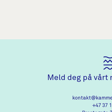
Meld deg på vårt 
Kontakti
kontakt@kammer
+47 37 1