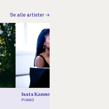
Se alle artister →
Isata Kanneh‑Mason
Kaj
PIANO
SAN