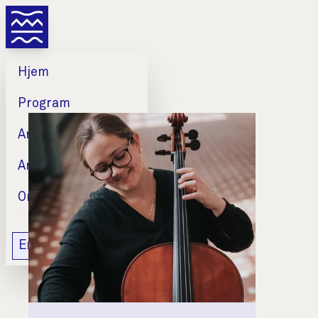
Hjem
Program
Artister
Artikler
Om oss
English