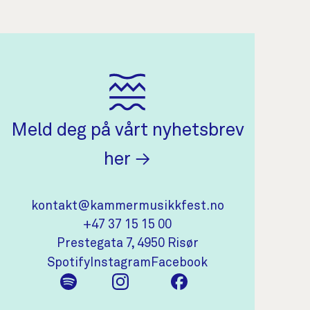
Meld deg på vårt nyhetsbrev
(åpnes i ny fane)
her
Kontaktinformasjon
kontakt@kammermusikkfest.no
+47 37 15 15 00
(åpnes i ny fane)
Prestegata 7, 4950 Risør
(åpnes i ny fane)
(åpnes i ny fane)
(åpnes i ny fane)
Spotify
Instagram
Facebook