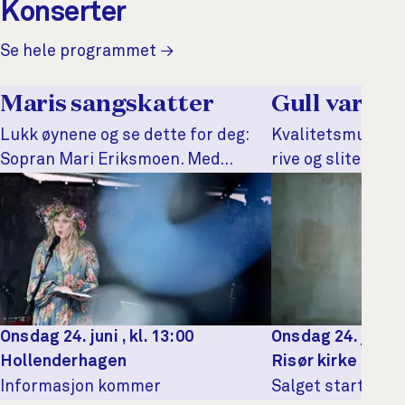
Konserter
Se hele programmet →
Maris sangskatter
Gull varer 
Lukk øynene og se dette for deg:
Kvalitetsmusikk t
Sopran Mari Eriksmoen. Med
rive og slite, vri
sommerkjole i en grønn og frodig
fulle friheter me
hage, og den verdenskjente
opprinnelige, og 
stemmen som fyller hele hjertet.
kvaliteten gjenn
Dato og tid
Sted
Dato og tid
Sted
Onsdag 24. juni , kl. 13:00
Onsdag 24. juni , 
Hollenderhagen
Risør kirke
Informasjon kommer
Salget starter 26